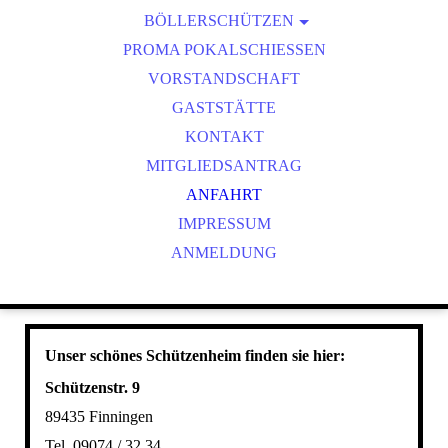
BÖLLERSCHÜTZEN
VEREINSMEISTER
OKTOBERFEST & BÖLLERSCHIESSEN
PROMA POKALSCHIESSEN
BILDER HUBERTUSMESSE
VORSTANDSCHAFT
VIDEO NEUJAHRSBÖLLERN
GASTSTÄTTE
BILDER BÖLLER
KONTAKT
MITGLIEDSANTRAG
ANFAHRT
IMPRESSUM
ANMELDUNG
Unser schönes Schützenheim finden sie hier:
Schützenstr. 9
89435 Finningen
Tel. 09074 / 32 34