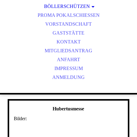
BÖLLERSCHÜTZEN
VEREINSMEISTER
OKTOBERFEST & BÖLLERSCHIESSEN
PROMA POKALSCHIESSEN
BILDER HUBERTUSMESSE
VORSTANDSCHAFT
VIDEO NEUJAHRSBÖLLERN
GASTSTÄTTE
BILDER BÖLLER
KONTAKT
MITGLIEDSANTRAG
ANFAHRT
IMPRESSUM
ANMELDUNG
Hubertusmesse
Bilder: