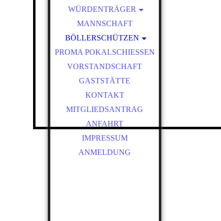
WÜRDENTRÄGER
SCHÜTZENKÖNIGE
MANNSCHAFT
BÖLLERSCHÜTZEN
VEREINSMEISTER
PROMA POKALSCHIESSEN
OKTOBERFEST &
BÖLLERSCHIESSEN
VORSTANDSCHAFT
BILDER HUBERTUSMESSE
GASTSTÄTTE
VIDEO
KONTAKT
NEUJAHRSBÖLLERN
MITGLIEDSANTRAG
BILDER BÖLLER
ANFAHRT
IMPRESSUM
ANMELDUNG