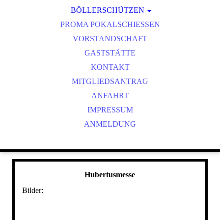
BÖLLERSCHÜTZEN
VEREINSMEISTER
OKTOBERFEST & BÖLLERSCHIESSEN
PROMA POKALSCHIESSEN
BILDER HUBERTUSMESSE
VORSTANDSCHAFT
VIDEO NEUJAHRSBÖLLERN
GASTSTÄTTE
BILDER BÖLLER
KONTAKT
MITGLIEDSANTRAG
ANFAHRT
IMPRESSUM
ANMELDUNG
Hubertusmesse
Bilder: