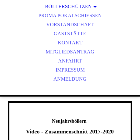
BÖLLERSCHÜTZEN
VEREINSMEISTER
OKTOBERFEST & BÖLLERSCHIESSEN
PROMA POKALSCHIESSEN
BILDER HUBERTUSMESSE
VORSTANDSCHAFT
VIDEO NEUJAHRSBÖLLERN
GASTSTÄTTE
BILDER BÖLLER
KONTAKT
MITGLIEDSANTRAG
ANFAHRT
IMPRESSUM
ANMELDUNG
Neujahrsböllern
Video - Zusammenschnitt 2017-2020