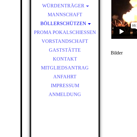
WÜRDENTRÄGER
SCHÜTZENKÖNIGE
MANNSCHAFT
BÖLLERSCHÜTZEN
VEREINSMEISTER
PROMA POKALSCHIESSEN
OKTOBERFEST &
BÖLLERSCHIESSEN
VORSTANDSCHAFT
BILDER HUBERTUSMESSE
GASTSTÄTTE
Bilder
VIDEO
KONTAKT
NEUJAHRSBÖLLERN
MITGLIEDSANTRAG
BILDER BÖLLER
ANFAHRT
IMPRESSUM
ANMELDUNG