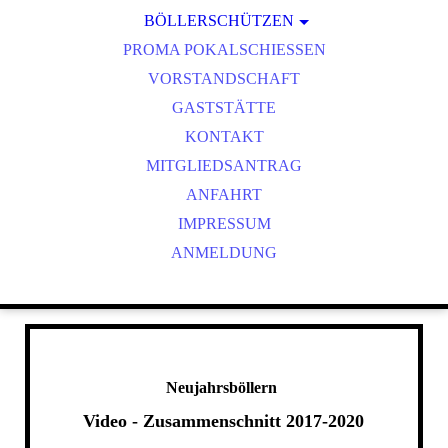
BÖLLERSCHÜTZEN
VEREINSMEISTER
OKTOBERFEST & BÖLLERSCHIESSEN
PROMA POKALSCHIESSEN
BILDER HUBERTUSMESSE
VORSTANDSCHAFT
VIDEO NEUJAHRSBÖLLERN
GASTSTÄTTE
BILDER BÖLLER
KONTAKT
MITGLIEDSANTRAG
ANFAHRT
IMPRESSUM
ANMELDUNG
Neujahrsböllern
Video - Zusammenschnitt 2017-2020