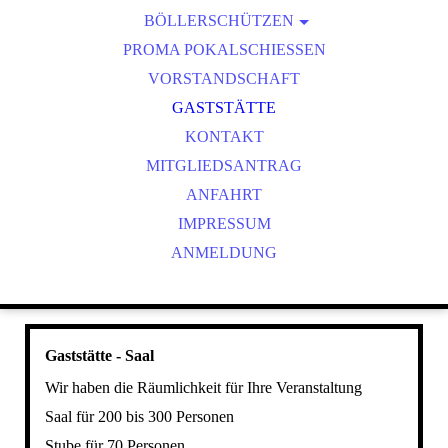
BÖLLERSCHÜTZEN
VEREINSMEISTER
OKTOBERFEST & BÖLLERSCHIESSEN
PROMA POKALSCHIESSEN
BILDER HUBERTUSMESSE
VORSTANDSCHAFT
VIDEO NEUJAHRSBÖLLERN
GASTSTÄTTE
BILDER BÖLLER
KONTAKT
MITGLIEDSANTRAG
ANFAHRT
IMPRESSUM
ANMELDUNG
Gaststätte - Saal
Wir haben die Räumlichkeit für Ihre Veranstaltung
Saal für 200 bis 300 Personen
Stube für 70 Personen