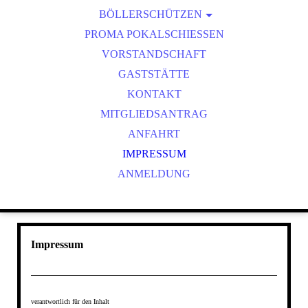
BÖLLERSCHÜTZEN
VEREINSMEISTER
OKTOBERFEST & BÖLLERSCHIESSEN
PROMA POKALSCHIESSEN
BILDER HUBERTUSMESSE
VORSTANDSCHAFT
VIDEO NEUJAHRSBÖLLERN
GASTSTÄTTE
BILDER BÖLLER
KONTAKT
MITGLIEDSANTRAG
ANFAHRT
IMPRESSUM
ANMELDUNG
Impressum
verantwortlich für den Inhalt