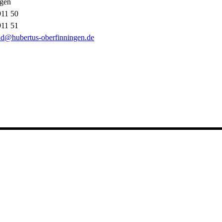
ngen
911 50
911 51
nd@hubertus-oberfinningen.de