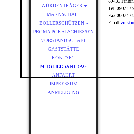
89435 Finni
WÜRDENTRÄGER
Tel. 09074 / 
SCHÜTZENKÖNIGE
MANNSCHAFT
Fax 09074 / 
Email
vorsta
BÖLLERSCHÜTZEN
VEREINSMEISTER
PROMA POKALSCHIESSEN
OKTOBERFEST &
BÖLLERSCHIESSEN
VORSTANDSCHAFT
BILDER HUBERTUSMESSE
GASTSTÄTTE
VIDEO
KONTAKT
NEUJAHRSBÖLLERN
MITGLIEDSANTRAG
BILDER BÖLLER
ANFAHRT
IMPRESSUM
ANMELDUNG