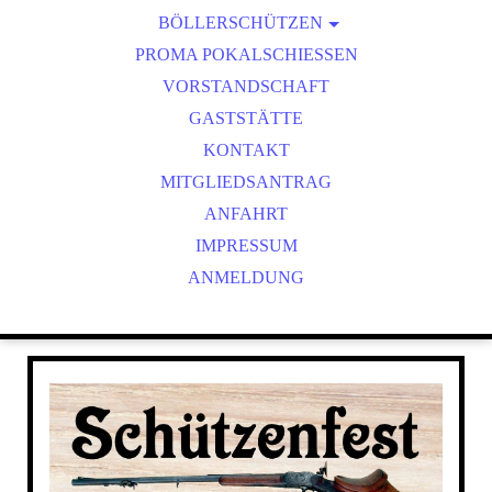
BÖLLERSCHÜTZEN
VEREINSMEISTER
OKTOBERFEST & BÖLLERSCHIESSEN
PROMA POKALSCHIESSEN
BILDER HUBERTUSMESSE
VORSTANDSCHAFT
VIDEO NEUJAHRSBÖLLERN
GASTSTÄTTE
BILDER BÖLLER
KONTAKT
MITGLIEDSANTRAG
ANFAHRT
IMPRESSUM
ANMELDUNG