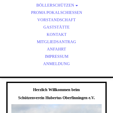
BÖLLERSCHÜTZEN
VEREINSMEISTER
OKTOBERFEST & BÖLLERSCHIESSEN
PROMA POKALSCHIESSEN
BILDER HUBERTUSMESSE
VORSTANDSCHAFT
VIDEO NEUJAHRSBÖLLERN
GASTSTÄTTE
BILDER BÖLLER
KONTAKT
MITGLIEDSANTRAG
ANFAHRT
IMPRESSUM
ANMELDUNG
Herzlich Willkommen beim
Schützenverein Hubertus Oberfinningen e.V.