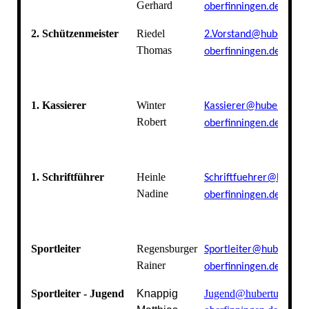
Gerhard
oberfinningen.de
2. Schützenmeister
Riedel
2.Vorstand@hubertus-
Thomas
oberfinningen.de
1. Kassierer
Winter
Kassierer@hubertus-
Robert
oberfinningen.de
1. Schriftführer
Heinle
Schriftfuehrer@hubert
Nadine
oberfinningen.de
Sportleiter
Regensburger
Sportleiter@hubertus-
Rainer
oberfinningen.de
Sportleiter - Jugend
Knappig
Jugend@hubertus-