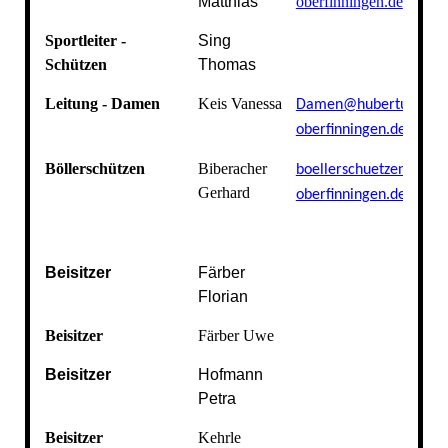
Matthias
oberfinningen.de
Sportleiter -
Sing
Schützen
Thomas
Leitung - Damen
Keis Vanessa
Damen@hubertus-
oberfinningen.de
Böllerschützen
Biberacher
boellerschuetzen@hube
Gerhard
oberfinningen.de
Beisitzer
Färber
Florian
Beisitzer
Färber Uwe
Beisitzer
Hofmann
Petra
Beisitzer
Kehrle