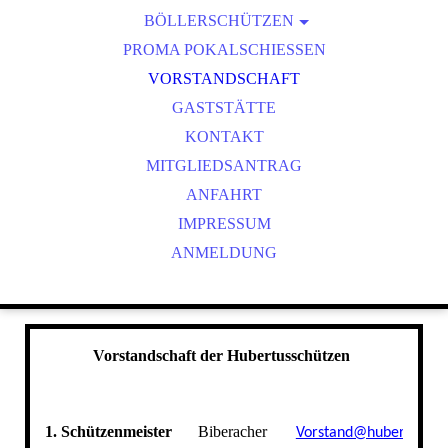
BÖLLERSCHÜTZEN
VEREINSMEISTER
OKTOBERFEST & BÖLLERSCHIESSEN
PROMA POKALSCHIESSEN
BILDER HUBERTUSMESSE
VORSTANDSCHAFT
VIDEO NEUJAHRSBÖLLERN
GASTSTÄTTE
BILDER BÖLLER
KONTAKT
MITGLIEDSANTRAG
ANFAHRT
IMPRESSUM
ANMELDUNG
Vorstandschaft der Hubertusschützen
1. Schützenmeister
Biberacher
Vorstand@hubertus-