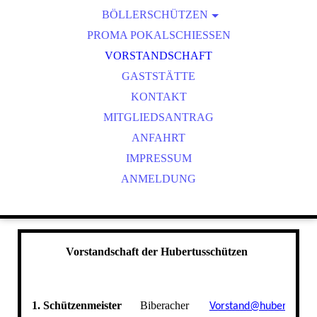
BÖLLERSCHÜTZEN
VEREINSMEISTER
OKTOBERFEST & BÖLLERSCHIESSEN
PROMA POKALSCHIESSEN
BILDER HUBERTUSMESSE
VORSTANDSCHAFT
VIDEO NEUJAHRSBÖLLERN
GASTSTÄTTE
BILDER BÖLLER
KONTAKT
MITGLIEDSANTRAG
ANFAHRT
IMPRESSUM
ANMELDUNG
Vorstandschaft der Hubertusschützen
1. Schützenmeister
Biberacher
Vorstand@hubertus-