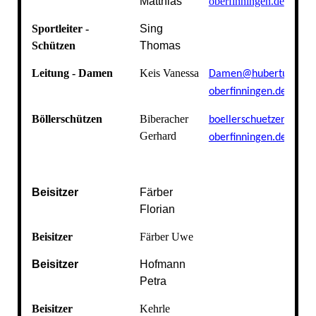
Matthias
oberfinningen.de
Sportleiter -
Sing
Schützen
Thomas
Leitung - Damen
Keis Vanessa
Damen@hubertus-
oberfinningen.de
Böllerschützen
Biberacher
boellerschuetzen@hube
Gerhard
oberfinningen.de
Beisitzer
Färber
Florian
Beisitzer
Färber Uwe
Beisitzer
Hofmann
Petra
Beisitzer
Kehrle