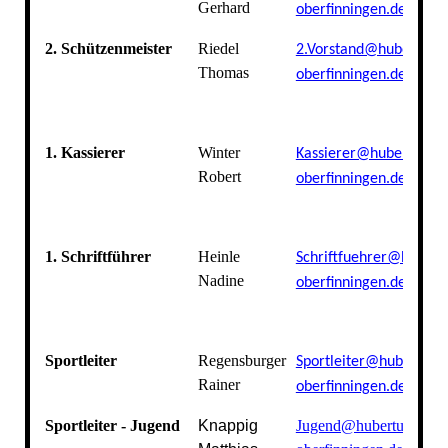
Gerhard
oberfinningen.de
2. Schützenmeister
Riedel
2.Vorstand@hubertus-
Thomas
oberfinningen.de
1. Kassierer
Winter
Kassierer@hubertus-
Robert
oberfinningen.de
1. Schriftführer
Heinle
Schriftfuehrer@hubert
Nadine
oberfinningen.de
Sportleiter
Regensburger
Sportleiter@hubertus-
Rainer
oberfinningen.de
Sportleiter - Jugend
Knappig
Jugend@hubertus-