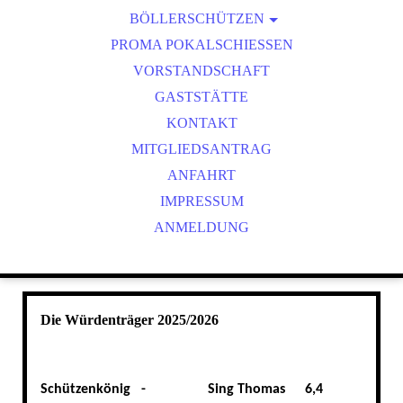
BÖLLERSCHÜTZEN
VEREINSMEISTER
OKTOBERFEST & BÖLLERSCHIESSEN
PROMA POKALSCHIESSEN
BILDER HUBERTUSMESSE
VORSTANDSCHAFT
VIDEO NEUJAHRSBÖLLERN
GASTSTÄTTE
BILDER BÖLLER
KONTAKT
MITGLIEDSANTRAG
ANFAHRT
IMPRESSUM
ANMELDUNG
Die Würdenträger 2025/2026
Schützenkönig -
Sing Thomas
6,4