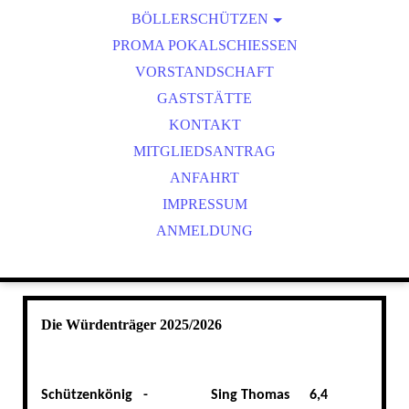
BÖLLERSCHÜTZEN
VEREINSMEISTER
OKTOBERFEST & BÖLLERSCHIESSEN
PROMA POKALSCHIESSEN
BILDER HUBERTUSMESSE
VORSTANDSCHAFT
VIDEO NEUJAHRSBÖLLERN
GASTSTÄTTE
BILDER BÖLLER
KONTAKT
MITGLIEDSANTRAG
ANFAHRT
IMPRESSUM
ANMELDUNG
Die Würdenträger 2025/2026
Schützenkönig -
Sing Thomas
6,4