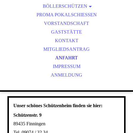
BÖLLERSCHÜTZEN
VEREINSMEISTER
OKTOBERFEST & BÖLLERSCHIESSEN
PROMA POKALSCHIESSEN
BILDER HUBERTUSMESSE
VORSTANDSCHAFT
VIDEO NEUJAHRSBÖLLERN
GASTSTÄTTE
BILDER BÖLLER
KONTAKT
MITGLIEDSANTRAG
ANFAHRT
IMPRESSUM
ANMELDUNG
Unser schönes Schützenheim finden sie hier:
Schützenstr. 9
89435 Finningen
Tel. 09074 / 32 34