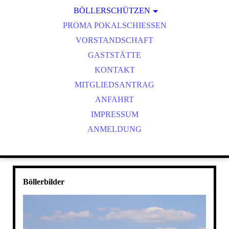
BÖLLERSCHÜTZEN
VEREINSMEISTER
OKTOBERFEST & BÖLLERSCHIESSEN
PROMA POKALSCHIESSEN
BILDER HUBERTUSMESSE
VORSTANDSCHAFT
VIDEO NEUJAHRSBÖLLERN
GASTSTÄTTE
BILDER BÖLLER
KONTAKT
MITGLIEDSANTRAG
ANFAHRT
IMPRESSUM
ANMELDUNG
Böllerbilder