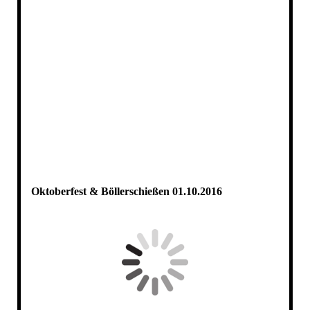
20171007_203950
20171007_210158
20171007_212329
20171007_222251
Oktoberfest & Böllerschießen 01.10.2016