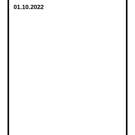
01.10.2022
20221002_4455
20221001_223421
20221001_4447
20221001_202217
20221001_4426
20221001_4441
20221001_4422
20221001_4419