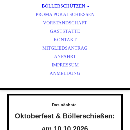
BÖLLERSCHÜTZEN
VEREINSMEISTER
OKTOBERFEST & BÖLLERSCHIESSEN
PROMA POKALSCHIESSEN
BILDER HUBERTUSMESSE
VORSTANDSCHAFT
VIDEO NEUJAHRSBÖLLERN
GASTSTÄTTE
BILDER BÖLLER
KONTAKT
MITGLIEDSANTRAG
ANFAHRT
IMPRESSUM
ANMELDUNG
Das nächste
Oktoberfest & Böllerschießen:
am 10.10.2026