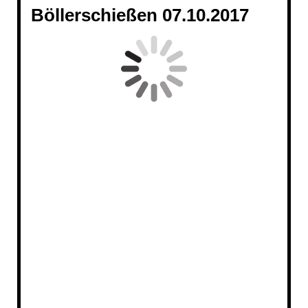
Böllerschießen 07.10.2017
20171007_0519_1
20171007_183654 - Kopie_1
20171007_0522_1_1
20171007_140643
20171007_210251_2