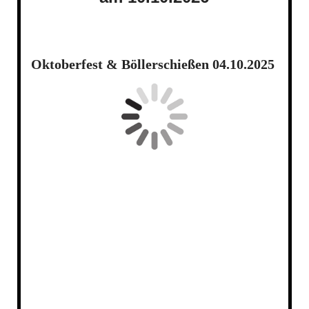
Oktoberfest & Böllerschießen 04.10.2025
20251004_222033 - Kopie
20251004_213034
20251004_221325