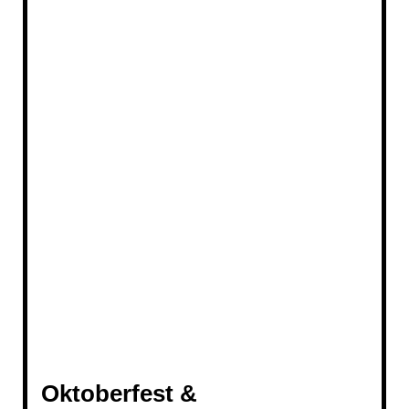
1810 Oktoberfest Böllerschießen Finningen
(2).Movie_Schnappschuss
20181006_215239
20181006_215253
20181006_215633
Neuer Film (2) (3).Movie_Schnappschuss
20181006_222644
Oktoberfest &