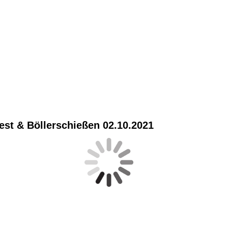
426
441
422
419
est & Böllerschießen 02.10.2021