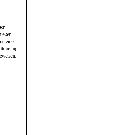
ser
hießen.
it einer
 Stimmung.
beweisen.