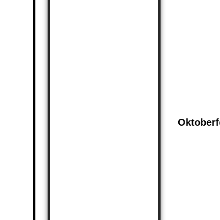
20251004_1
20251004_1
20251004_22
20251004_17
Oktoberf
20231007_0
20231007_0
20231007_0