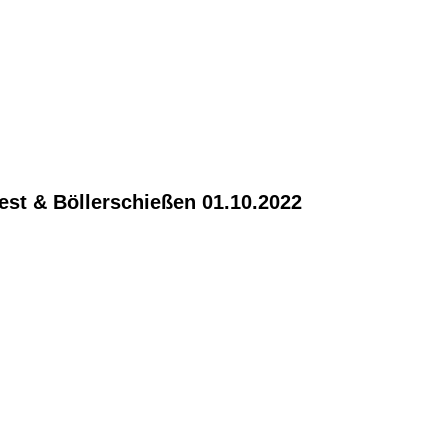
62 - Kopie
199
237
est & Böllerschießen 01.10.2022
455
23421
447
02217