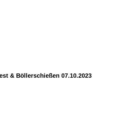
82741
82438
1526 - Kopie
4854 18Oktoberfest
est & Böllerschießen 07.10.2023
156
230
157