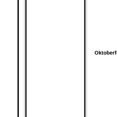
20231007_01
20231007_0
20231007_0
Oktoberf
20221002_4
20221001_2
20221001_4
20221001_2