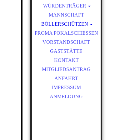
WÜRDENTRÄGER
SCHÜTZENKÖNIGE
MANNSCHAFT
BÖLLERSCHÜTZEN
VEREINSMEISTER
PROMA POKALSCHIESSEN
OKTOBERFEST &
20251004_22
BÖLLERSCHIESSEN
VORSTANDSCHAFT
BILDER HUBERTUSMESSE
20251004_2
GASTSTÄTTE
VIDEO
KONTAKT
NEUJAHRSBÖLLERN
20251004_2
MITGLIEDSANTRAG
BILDER BÖLLER
ANFAHRT
20251004_2
IMPRESSUM
20251004_1
ANMELDUNG
20251004_2
20251004_2
20251004_2