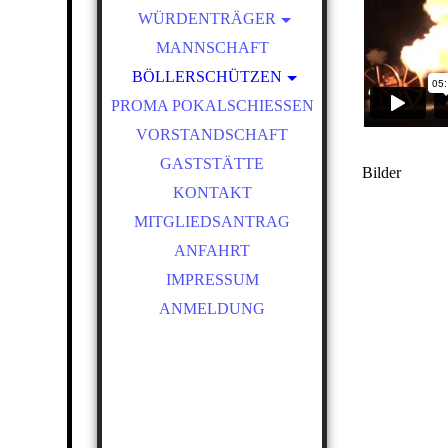
WÜRDENTRÄGER
SCHÜTZENKÖNIGE
MANNSCHAFT
BÖLLERSCHÜTZEN
VEREINSMEISTER
PROMA POKALSCHIESSEN
OKTOBERFEST &
BÖLLERSCHIESSEN
VORSTANDSCHAFT
BILDER HUBERTUSMESSE
GASTSTÄTTE
Bilder
VIDEO
KONTAKT
NEUJAHRSBÖLLERN
MITGLIEDSANTRAG
BILDER BÖLLER
ANFAHRT
IMPRESSUM
ANMELDUNG