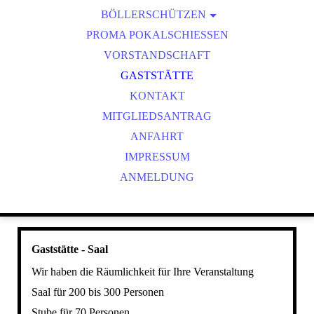
BÖLLERSCHÜTZEN
VEREINSMEISTER
OKTOBERFEST & BÖLLERSCHIESSEN
PROMA POKALSCHIESSEN
BILDER HUBERTUSMESSE
VORSTANDSCHAFT
VIDEO NEUJAHRSBÖLLERN
GASTSTÄTTE
BILDER BÖLLER
KONTAKT
MITGLIEDSANTRAG
ANFAHRT
IMPRESSUM
ANMELDUNG
Gaststätte - Saal
Wir haben die Räumlichkeit für Ihre Veranstaltung
Saal für 200 bis 300 Personen
Stube für 70 Personen