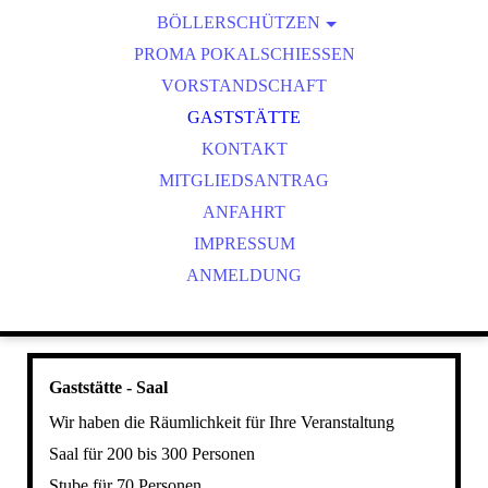
BÖLLERSCHÜTZEN
VEREINSMEISTER
OKTOBERFEST & BÖLLERSCHIESSEN
PROMA POKALSCHIESSEN
BILDER HUBERTUSMESSE
VORSTANDSCHAFT
VIDEO NEUJAHRSBÖLLERN
GASTSTÄTTE
BILDER BÖLLER
KONTAKT
MITGLIEDSANTRAG
ANFAHRT
IMPRESSUM
ANMELDUNG
Gaststätte - Saal
Wir haben die Räumlichkeit für Ihre Veranstaltung
Saal für 200 bis 300 Personen
Stube für 70 Personen