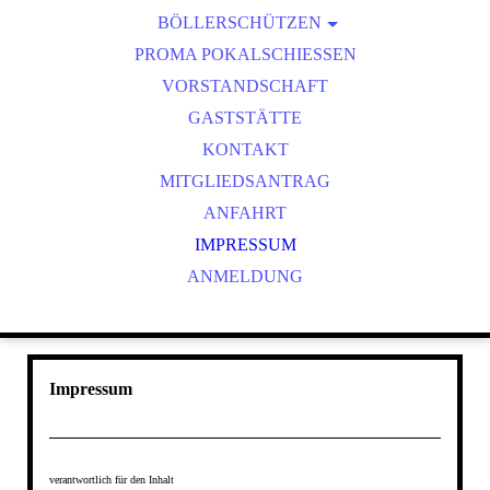
BÖLLERSCHÜTZEN
VEREINSMEISTER
OKTOBERFEST & BÖLLERSCHIESSEN
PROMA POKALSCHIESSEN
BILDER HUBERTUSMESSE
VORSTANDSCHAFT
VIDEO NEUJAHRSBÖLLERN
GASTSTÄTTE
BILDER BÖLLER
KONTAKT
MITGLIEDSANTRAG
ANFAHRT
IMPRESSUM
ANMELDUNG
Impressum
verantwortlich für den Inhalt