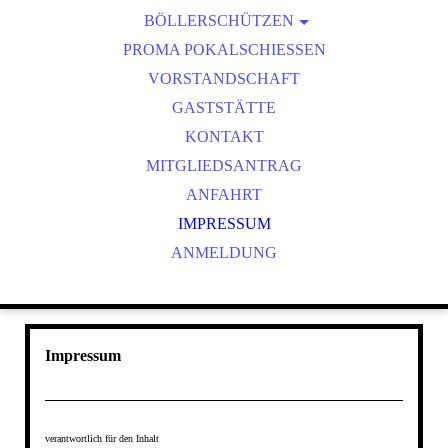
BÖLLERSCHÜTZEN
VEREINSMEISTER
OKTOBERFEST & BÖLLERSCHIESSEN
PROMA POKALSCHIESSEN
BILDER HUBERTUSMESSE
VORSTANDSCHAFT
VIDEO NEUJAHRSBÖLLERN
GASTSTÄTTE
BILDER BÖLLER
KONTAKT
MITGLIEDSANTRAG
ANFAHRT
IMPRESSUM
ANMELDUNG
Impressum
verantwortlich für den Inhalt