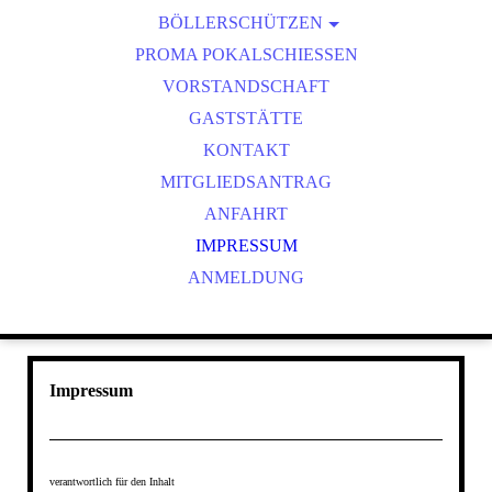
BÖLLERSCHÜTZEN
VEREINSMEISTER
OKTOBERFEST & BÖLLERSCHIESSEN
PROMA POKALSCHIESSEN
BILDER HUBERTUSMESSE
VORSTANDSCHAFT
VIDEO NEUJAHRSBÖLLERN
GASTSTÄTTE
BILDER BÖLLER
KONTAKT
MITGLIEDSANTRAG
ANFAHRT
IMPRESSUM
ANMELDUNG
Impressum
verantwortlich für den Inhalt