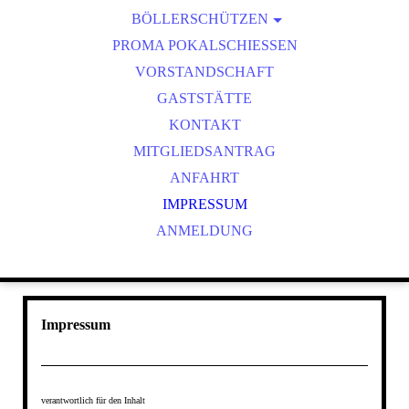
BÖLLERSCHÜTZEN
VEREINSMEISTER
OKTOBERFEST & BÖLLERSCHIESSEN
PROMA POKALSCHIESSEN
BILDER HUBERTUSMESSE
VORSTANDSCHAFT
VIDEO NEUJAHRSBÖLLERN
GASTSTÄTTE
BILDER BÖLLER
KONTAKT
MITGLIEDSANTRAG
ANFAHRT
IMPRESSUM
ANMELDUNG
Impressum
verantwortlich für den Inhalt