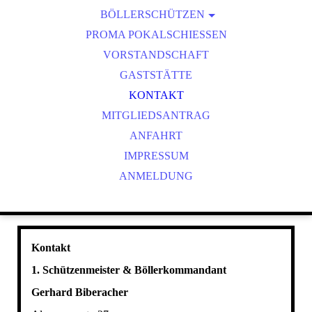
BÖLLERSCHÜTZEN
VEREINSMEISTER
OKTOBERFEST & BÖLLERSCHIESSEN
PROMA POKALSCHIESSEN
BILDER HUBERTUSMESSE
VORSTANDSCHAFT
VIDEO NEUJAHRSBÖLLERN
GASTSTÄTTE
BILDER BÖLLER
KONTAKT
MITGLIEDSANTRAG
ANFAHRT
IMPRESSUM
ANMELDUNG
Kontakt
1. Schützenmeister & Böllerkommandant
Gerhard Biberacher