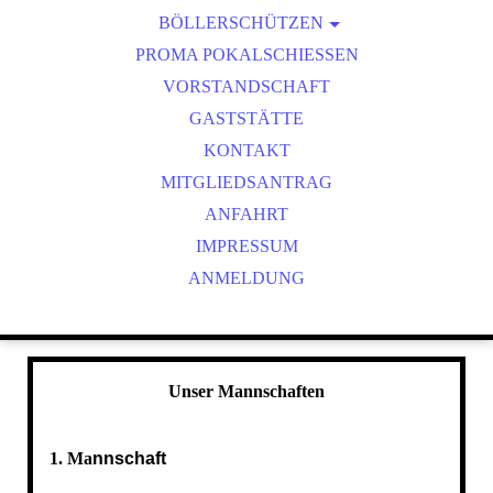
BÖLLERSCHÜTZEN
VEREINSMEISTER
OKTOBERFEST & BÖLLERSCHIESSEN
PROMA POKALSCHIESSEN
BILDER HUBERTUSMESSE
VORSTANDSCHAFT
VIDEO NEUJAHRSBÖLLERN
GASTSTÄTTE
BILDER BÖLLER
KONTAKT
MITGLIEDSANTRAG
ANFAHRT
IMPRESSUM
ANMELDUNG
Unser Mannschaften
1. Ma
nnschaft