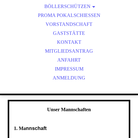
BÖLLERSCHÜTZEN
VEREINSMEISTER
OKTOBERFEST & BÖLLERSCHIESSEN
PROMA POKALSCHIESSEN
BILDER HUBERTUSMESSE
VORSTANDSCHAFT
VIDEO NEUJAHRSBÖLLERN
GASTSTÄTTE
BILDER BÖLLER
KONTAKT
MITGLIEDSANTRAG
ANFAHRT
IMPRESSUM
ANMELDUNG
Unser Mannschaften
1. Ma
nnschaft