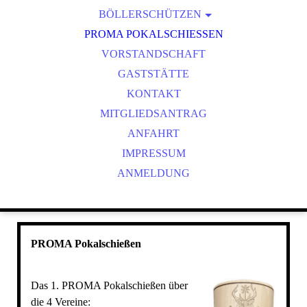
BÖLLERSCHÜTZEN
VEREINSMEISTER
OKTOBERFEST & BÖLLERSCHIESSEN
PROMA POKALSCHIESSEN
BILDER HUBERTUSMESSE
VORSTANDSCHAFT
VIDEO NEUJAHRSBÖLLERN
GASTSTÄTTE
BILDER BÖLLER
KONTAKT
MITGLIEDSANTRAG
ANFAHRT
IMPRESSUM
ANMELDUNG
PROMA Pokalschießen
Das 1. PROMA Pokalschießen über
die 4 Vereine: