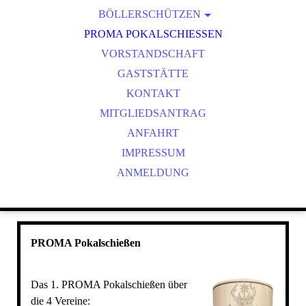
BÖLLERSCHÜTZEN
VEREINSMEISTER
OKTOBERFEST & BÖLLERSCHIESSEN
PROMA POKALSCHIESSEN
BILDER HUBERTUSMESSE
VORSTANDSCHAFT
VIDEO NEUJAHRSBÖLLERN
GASTSTÄTTE
BILDER BÖLLER
KONTAKT
MITGLIEDSANTRAG
ANFAHRT
IMPRESSUM
ANMELDUNG
PROMA Pokalschießen
Das 1. PROMA Pokalschießen über
die 4 Vereine: