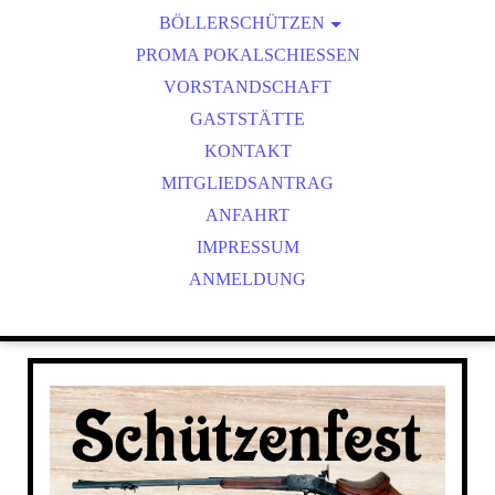
BÖLLERSCHÜTZEN
VEREINSMEISTER
OKTOBERFEST & BÖLLERSCHIESSEN
PROMA POKALSCHIESSEN
BILDER HUBERTUSMESSE
VORSTANDSCHAFT
VIDEO NEUJAHRSBÖLLERN
GASTSTÄTTE
BILDER BÖLLER
KONTAKT
MITGLIEDSANTRAG
ANFAHRT
IMPRESSUM
ANMELDUNG