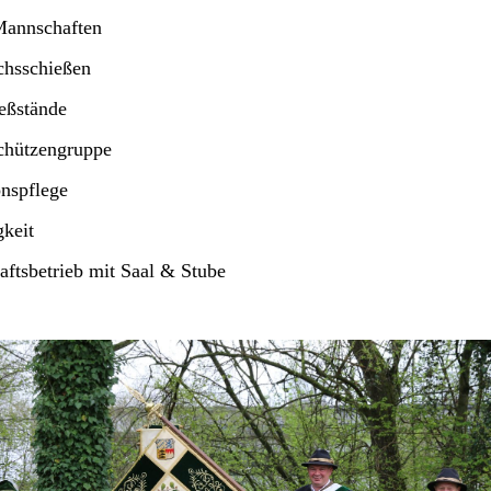
nnschaften
chsschießen
eßstände
chützengruppe
onspflege
gkeit
aftsbetrieb mit Saal & Stube