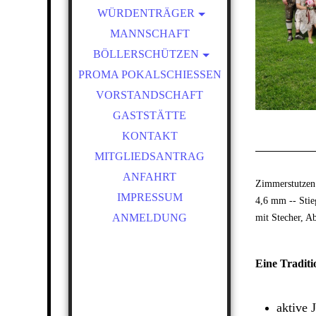
WÜRDENTRÄGER
SCHÜTZENKÖNIGE
MANNSCHAFT
BÖLLERSCHÜTZEN
VEREINSMEISTER
PROMA POKALSCHIESSEN
OKTOBERFEST &
BÖLLERSCHIESSEN
VORSTANDSCHAFT
BILDER HUBERTUSMESSE
GASTSTÄTTE
VIDEO
KONTAKT
NEUJAHRSBÖLLERN
MITGLIEDSANTRAG
BILDER BÖLLER
ANFAHRT
Zimmerstutzen 
IMPRESSUM
4,6 mm -- Stie
mit Stecher, A
ANMELDUNG
Eine Traditi
aktive 