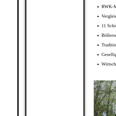
RWK-Ma
Verglei
11 Schi
Böllers
Traditi
Geselli
Wirtsch