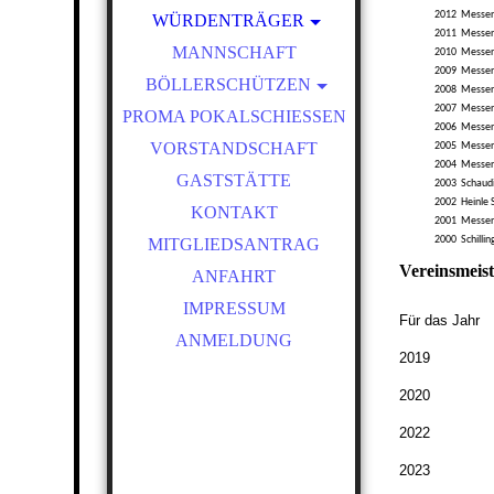
WÜRDENTRÄGER
SCHÜTZENKÖNIGE
MANNSCHAFT
BÖLLERSCHÜTZEN
VEREINSMEISTER
PROMA POKALSCHIESSEN
OKTOBERFEST &
BÖLLERSCHIESSEN
VORSTANDSCHAFT
BILDER HUBERTUSMESSE
GASTSTÄTTE
VIDEO
KONTAKT
NEUJAHRSBÖLLERN
MITGLIEDSANTRAG
BILDER BÖLLER
Vereinsmeis
ANFAHRT
IMPRESSUM
Für das Jahr
ANMELDUNG
2019
2020
2022
2023