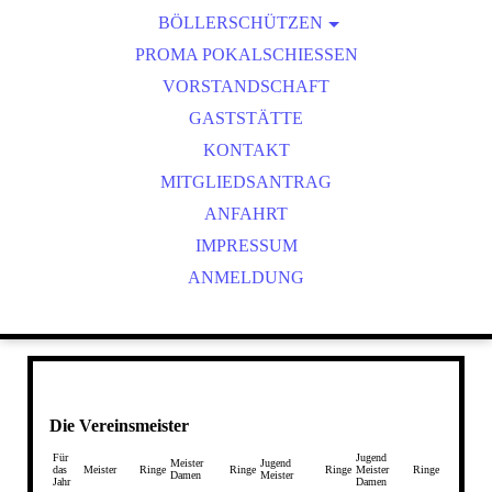
BÖLLERSCHÜTZEN
VEREINSMEISTER
OKTOBERFEST & BÖLLERSCHIESSEN
PROMA POKALSCHIESSEN
BILDER HUBERTUSMESSE
VORSTANDSCHAFT
VIDEO NEUJAHRSBÖLLERN
GASTSTÄTTE
BILDER BÖLLER
KONTAKT
MITGLIEDSANTRAG
ANFAHRT
IMPRESSUM
ANMELDUNG
Die Vereinsmeister