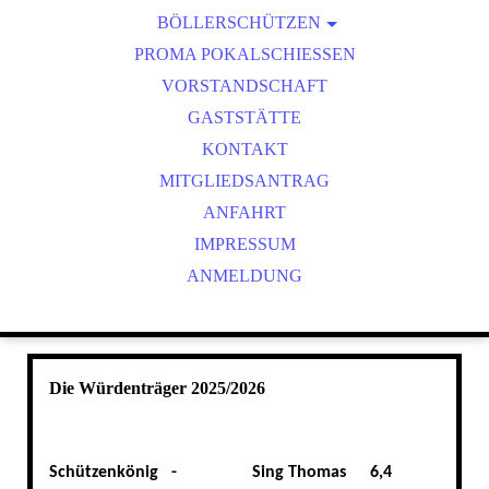
BÖLLERSCHÜTZEN
VEREINSMEISTER
OKTOBERFEST & BÖLLERSCHIESSEN
PROMA POKALSCHIESSEN
BILDER HUBERTUSMESSE
VORSTANDSCHAFT
VIDEO NEUJAHRSBÖLLERN
GASTSTÄTTE
BILDER BÖLLER
KONTAKT
MITGLIEDSANTRAG
ANFAHRT
IMPRESSUM
ANMELDUNG
Die Würdenträger 2025/2026
Schützenkönig -
Sing Thomas
6,4