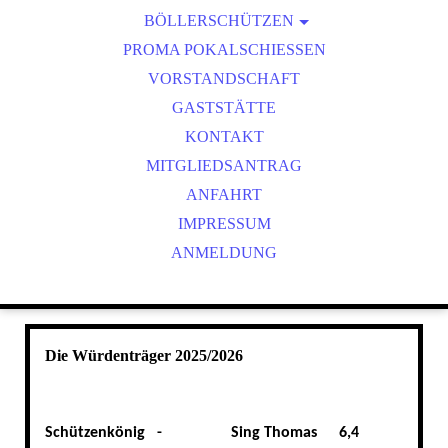
BÖLLERSCHÜTZEN
VEREINSMEISTER
OKTOBERFEST & BÖLLERSCHIESSEN
PROMA POKALSCHIESSEN
BILDER HUBERTUSMESSE
VORSTANDSCHAFT
VIDEO NEUJAHRSBÖLLERN
GASTSTÄTTE
BILDER BÖLLER
KONTAKT
MITGLIEDSANTRAG
ANFAHRT
IMPRESSUM
ANMELDUNG
Die Würdenträger 2025/2026
Schützenkönig -
Sing Thomas
6,4