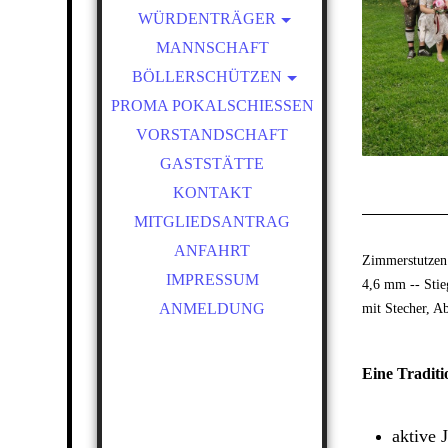
WÜRDENTRÄGER
SCHÜTZENKÖNIGE
MANNSCHAFT
BÖLLERSCHÜTZEN
VEREINSMEISTER
PROMA POKALSCHIESSEN
OKTOBERFEST &
BÖLLERSCHIESSEN
VORSTANDSCHAFT
BILDER HUBERTUSMESSE
GASTSTÄTTE
VIDEO
KONTAKT
NEUJAHRSBÖLLERN
MITGLIEDSANTRAG
BILDER BÖLLER
ANFAHRT
Zimmerstutzen 
IMPRESSUM
4,6 mm -- Stie
mit Stecher, A
ANMELDUNG
Eine Traditi
aktive 