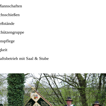
nnschaften
chsschießen
eßstände
chützengruppe
onspflege
gkeit
aftsbetrieb mit Saal & Stube