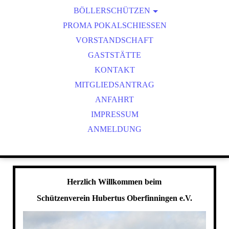
BÖLLERSCHÜTZEN
VEREINSMEISTER
OKTOBERFEST & BÖLLERSCHIESSEN
PROMA POKALSCHIESSEN
BILDER HUBERTUSMESSE
VORSTANDSCHAFT
VIDEO NEUJAHRSBÖLLERN
GASTSTÄTTE
BILDER BÖLLER
KONTAKT
MITGLIEDSANTRAG
ANFAHRT
IMPRESSUM
ANMELDUNG
Herzlich Willkommen beim
Schützenverein Hubertus Oberfinningen e.V.